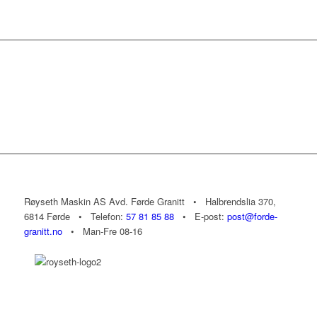
Røyseth Maskin AS Avd. Førde Granitt • Halbrendslia 370,
6814 Førde • Telefon:
57 81 85 88
• E-post:
post@forde-
granitt.no
• Man-Fre 08-16