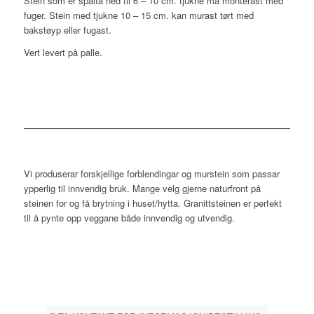
Stein som er spalta ned til 6 – 10 cm. tjukne må monterast med
fuger. Stein med tjukne 10 – 15 cm. kan murast tørt med
bakstøyp eller fugast.
Vert levert på palle.
Vi produserar forskjellige forblendingar og murstein som passar
ypperlig til innvendig bruk. Mange velg gjerne naturfront på
steinen for og få brytning i huset/hytta. Granittsteinen er perfekt
til å pynte opp veggane både innvendig og utvendig.